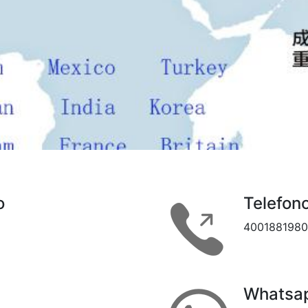
o
Telefon
4001881980
Whatsa