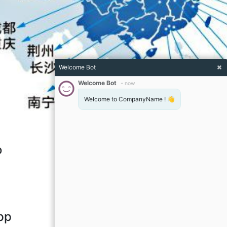
Welcome Bot
Welcome Bot
-
now
Welcome to CompanyName ! 👋
o
pp