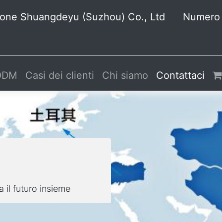
isione Shuangdeyu (Suzhou) Co., Ltd Numero
 ODM
Casi dei clienti
Chi siamo
Contattaci
 il futuro insieme