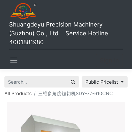
Shuangdeyu Precision Machinery
(Suzhou) Co., Ltd Service Hotline
4001881980
Sign in
Public Pricelist
All Products
三维多角度锯切机SDY-7Z-610CNC